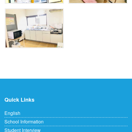
Quick Links
English
School Information
Student Interview